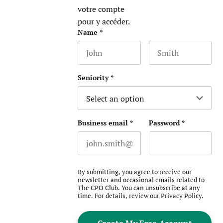
votre compte
pour y accéder.
Phone
Name
*
First name
Last name
This field is for validation purposes 
Seniority
*
Business email
*
Password
*
By submitting, you agree to receive our
newsletter and occasional emails related to
The CPO Club. You can unsubscribe at any
time. For details, review our
Privacy Policy
.