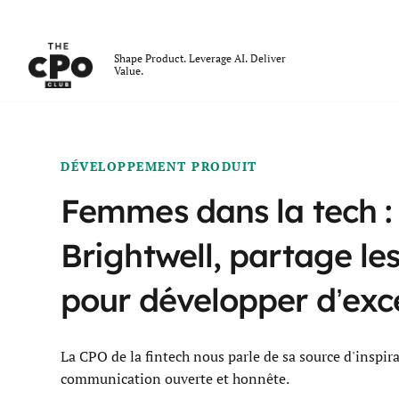
Le club des CPO
Shape Product. Leverage AI. Deliver
Value.
Skip to main content
DÉVELOPPEMENT PRODUIT
Femmes dans la tech :
Brightwell, partage les
pour développer d’exce
La CPO de la fintech nous parle de sa source d'inspi
communication ouverte et honnête.