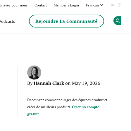
Écrivez pour nous
Contact
Member's Login
Add us on
Follow
Rejoindre La Communauté
Podcasts
Op
Hannah Clark
By
on May 19, 2026
Découvrez comment diriger des équipes produit et
créer de meilleurs produits.
Créer un compte
gratuit