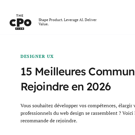
Le club des CPO
Shape Product. Leverage AI. Deliver
Value.
Skip to main content
DESIGNER UX
15 Meilleures Commun
Rejoindre en 2026
Vous souhaitez développer vos compétences, élargir v
professionnels du web design se rassemblent ? Voici
recommande de rejoindre.