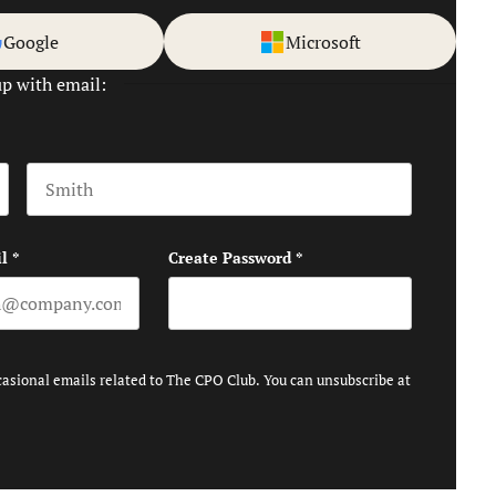
Google
Microsoft
up with email:
Last name
l
*
Create Password
*
casional emails related to The CPO Club. You can unsubscribe at