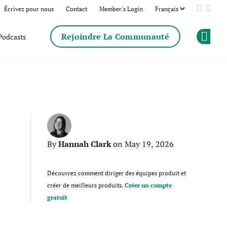
Écrivez pour nous
Contact
Member's Login
Add us 
Follo
Rejoindre La Communauté
Podcasts
Op
Hannah Clark
By
on May 19, 2026
Découvrez comment diriger des équipes produit et
créer de meilleurs produits.
Créer un compte
gratuit