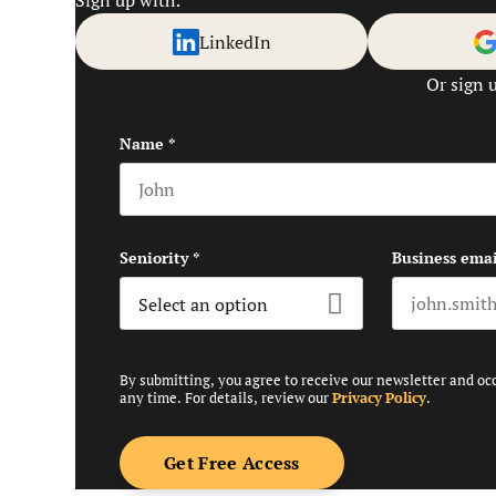
LinkedIn
Or sign 
Name
*
First name
Seniority
*
Business emai
By submitting, you agree to receive our newsletter and oc
any time. For details, review our
Privacy Policy
.