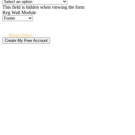
This field is hidden when viewing the form
Reg Wall Module
By submitting, you agree to receive our newsletter and occasional emails
related to The CPO Club. You can unsubscribe at any time. For details, review
our
Privacy Policy
.