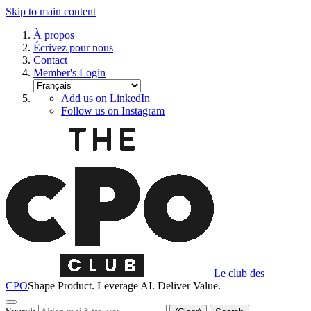
Skip to main content
À propos
Écrivez pour nous
Contact
Member's Login
Add us on LinkedIn
Follow us on Instagram
Le club des
CPO
Shape Product. Leverage AI. Deliver Value.