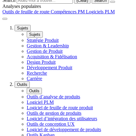
Search
(Clear)
Search
Analyses populaires
Outils de feuille de route
Compétences PM
Logiciels PLM
Sujets
Sujets
Stratégie Produit
Gestion & Leadership
Gestion de Produit
Acquisition & Fidélisation
Design Produit
Développement Produit
Recherche
Carrière
Outils
Outils
Outils d’analyse de produits
Logiciel PLM
Logiciel de feuille de route produit
Outils de gestion de produits
Logiciel d’intégration des utilisateurs
Outils de conception UX
Logiciel de développement de produits
Outils Kanban