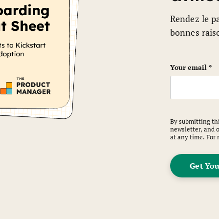
Rendez le pa
bonnes rais
Company
Your email
*
This field is
By submitting thi
newsletter, and 
at any time. For 