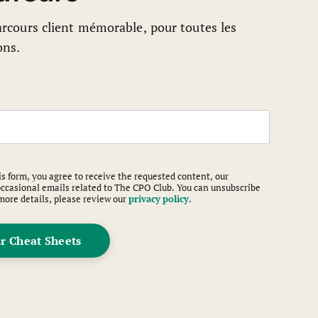
rcours client mémorable, pour toutes les
ons.
 for validation purposes and should be left unchanged.
s form, you agree to receive the requested content, our
occasional emails related to The CPO Club. You can unsubscribe
more details, please review our
privacy policy
.