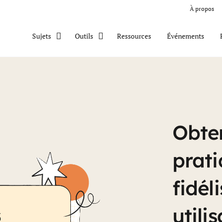
À propos
Ressources
Événements
Sujets
Outils
atiques d’onboarding produit 
Obten
prati
fidél
utili