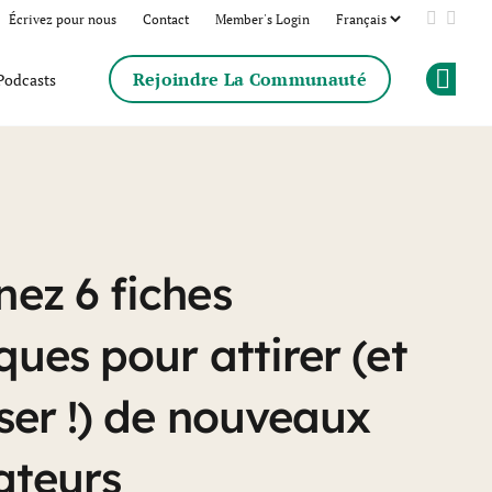
Écrivez pour nous
Contact
Member's Login
Add us 
Follo
Rejoindre La Communauté
Podcasts
Op
SaaS pour accélérer la croiss
ez 6 fiches
ques pour attirer (et
iser !) de nouveaux
sateurs