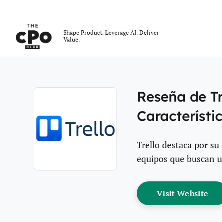
El Club CPO
Shape Product. Leverage AI. Deliver
Value.
Skip to main content
Reseña de Tr
Característi
Trello destaca por su 
equipos que buscan u
Opens new window
Op
Visit Website