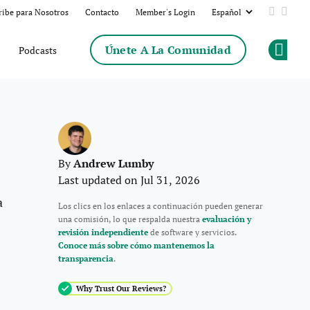
ribe para Nosotros
Contacto
Member's Login
Add us 
Follo
Únete A La Comunidad
Podcasts
Op
Andrew Lumby
By
Last updated on Jul 31, 2026
a
Los clics en los enlaces a continuación pueden generar
una comisión, lo que respalda nuestra
evaluación y
revisión independiente
de software y servicios.
Conoce más sobre cómo mantenemos la
transparencia
.
Why Trust Our Reviews?