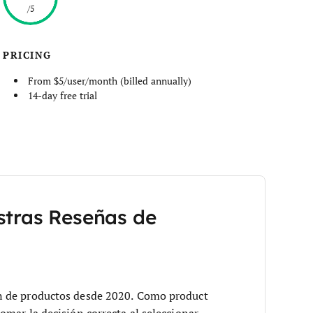
/5
PRICING
From $5/user/month (billed annually)
14-day free trial
stras Reseñas de
n de productos desde 2020. Como product
omar la decisión correcta al seleccionar